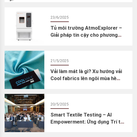
phòng thí nghiệm dệt may
23/6/2025
Tủ môi trường AtmoExplorer –
Giải pháp tin cậy cho phương
pháp thử lão hóa gia tốc
21/5/2025
Vải làm mát là gì? Xu hướng vải
Cool fabrics lên ngôi mùa hè
2025
20/5/2025
Smart Textile Testing – AI
Empowerment: Ứng dụng Trí tuệ
Nhân tạo trong thử nghiệm dệt
may – Cơn lốc đổi mới ngành