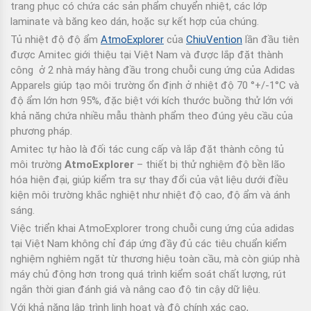
trang phục có chứa các sản phẩm chuyển nhiệt, các lớp
laminate và băng keo dán, hoặc sự kết hợp của chúng.
Tủ nhiệt độ độ ẩm
AtmoExplorer
của
ChiuVention
lần đầu tiên
được Amitec giới thiệu tại Việt Nam và được lắp đặt thành
công ở 2 nhà máy hàng đầu trong chuỗi cung ứng của Adidas
Apparels giúp tạo môi trường ổn định ở nhiệt độ 70 °+/-1°C và
độ ẩm lớn hơn 95%, đặc biệt với kích thước buồng thử lớn với
khả năng chứa nhiều mẫu thành phẩm theo đúng yêu cầu của
phương pháp.
Amitec tự hào là đối tác cung cấp và lắp đặt thành công tủ
môi trường
AtmoExplorer
– thiết bị thử nghiệm độ bền lão
hóa hiện đại, giúp kiểm tra sự thay đổi của vật liệu dưới điều
kiện môi trường khắc nghiệt như nhiệt độ cao, độ ẩm và ánh
sáng.
Việc triển khai AtmoExplorer trong chuỗi cung ứng của adidas
tại Việt Nam không chỉ đáp ứng đầy đủ các tiêu chuẩn kiểm
nghiệm nghiêm ngặt từ thương hiệu toàn cầu, mà còn giúp nhà
máy chủ động hơn trong quá trình kiểm soát chất lượng, rút
ngắn thời gian đánh giá và nâng cao độ tin cậy dữ liệu.
Với khả năng lập trình linh hoạt và độ chính xác cao,