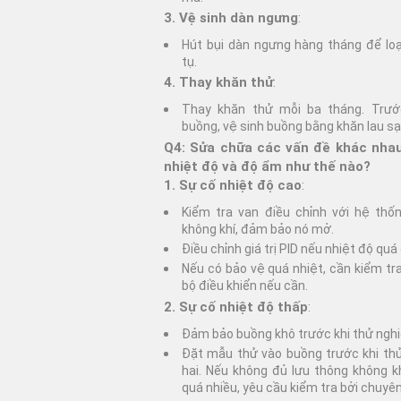
3. Vệ sinh dàn ngưng
:
Hút bụi dàn ngưng hàng tháng để loại
tụ.
4. Thay khăn thử
:
Thay khăn thử mỗi ba tháng. Trước
buồng, vệ sinh buồng bằng khăn lau sạ
Q4: Sửa chữa các vấn đề khác nhau
nhiệt độ và độ ẩm như thế nào?
1. Sự cố nhiệt độ cao
:
Kiểm tra van điều chỉnh với hệ thố
không khí, đảm bảo nó mở.
Điều chỉnh giá trị PID nếu nhiệt độ quá
Nếu có bảo vệ quá nhiệt, cần kiểm tr
bộ điều khiển nếu cần.
2. Sự cố nhiệt độ thấp
:
Đảm bảo buồng khô trước khi thử ngh
Đặt mẫu thử vào buồng trước khi th
hai. Nếu không đủ lưu thông không 
quá nhiều, yêu cầu kiểm tra bởi chuyên