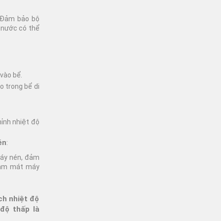
. Đảm bảo bộ
 nước có thể
vào bể.
 trong bể di
hỉnh nhiệt độ
én
:
máy nén, đảm
làm mát máy
ch nhiệt độ
độ thấp là