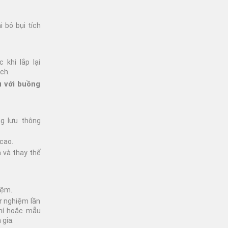
 bỏ bụi tích
 khi lắp lại
ch.
 với buồng
ng lưu thông
 cao.
a và thay thế
iệm.
ử nghiệm lần
khí hoặc mẫu
 gia.