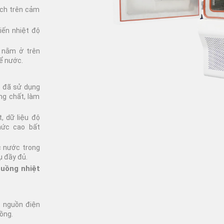
Bột giặt tiêu chuẩn
Máy nhuộm thí nghiệm
ch trên cảm
gẫu nhiên
Thang xám
Máy cán ép thí nghiệm
iến nhiệt độ
ng
Vật tư AATCC
Taber
Vải bù trọng
ộ nằm ở trên
móc
ể nước.
Vải thử nghiệm
ace
c đã sử dụng
ean Bag
áng chất, làm
, dữ liệu độ
mức cao bất
c nước trong
ụ đầy đủ.
buồng nhiệt
t nguồn điện
ồng.