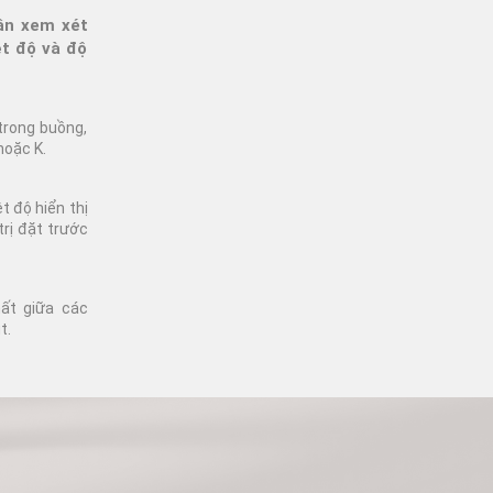
ần xem xét
ệt độ và độ
 trong buồng,
hoặc K.
t độ hiển thị
trị đặt trước
hất giữa các
t.