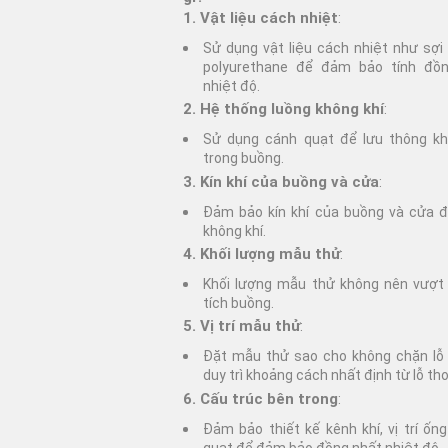
1. Vật liệu cách nhiệt
:
Sử dụng vật liệu cách nhiệt như sợi 
polyurethane để đảm bảo tính đồ
nhiệt độ.
2. Hệ thống luồng không khí
:
Sử dụng cánh quạt để lưu thông kh
trong buồng.
3. Kín khí của buồng và cửa
:
Đảm bảo kín khí của buồng và cửa để
không khí.
4. Khối lượng mẫu thử
:
Khối lượng mẫu thử không nên vượt
tích buồng.
5. Vị trí mẫu thử
:
Đặt mẫu thử sao cho không chặn lỗ 
duy trì khoảng cách nhất định từ lỗ tho
6. Cấu trúc bên trong
:
Đảm bảo thiết kế kênh khí, vị trí ốn
quạt để đảm bảo đồng nhất nhiệt độ.