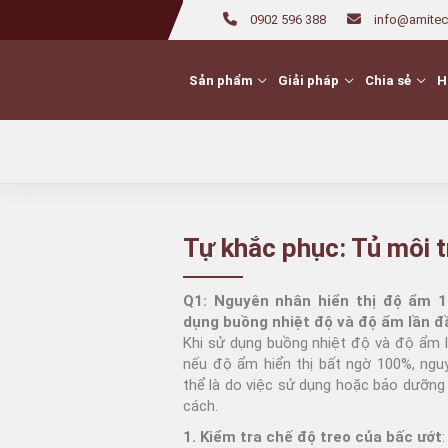
0902 596 388
info@amitec
Sản phẩm
Giải pháp
Chia sẻ
H
Chuyển đổi số
Thử bền mà
Tự khắc phục: Tủ môi 
Chuyển đổi số phòng
Bền màu ma s
Thay đổi ngoại
Thử bền mà
thí nghiệm dệt may
quan
Bền màu mồ hô
Tủ Nhiệt độ Đ
Q1: Nguyên nhân hiển thị độ ẩm 1
Thử độ co
Bền màu giặt
Bền màu ánh s
dụng buồng nhiệt độ và độ ẩm lần đ
Máy giặt thí nghiệm
Bền màu ánh s
Bền màu ma s
Khi sử dụng buồng nhiệt độ và độ ẩm l
WH6
nếu độ ẩm hiển thị bất ngờ 100%, ngu
Bền màu giặt
Máy giặt ISO: Wascator
thể là do việc sử dụng hoặc bảo dưỡn
Máy giặt cửa trên
cách.
Labtex
Thử hiệu năng
Nhuộm thí n
1. Kiểm tra chế độ treo của bấc ướt
:
Thử độ bền
Mài mòn – X
Độ thoáng khí
Máy nhuộm thí