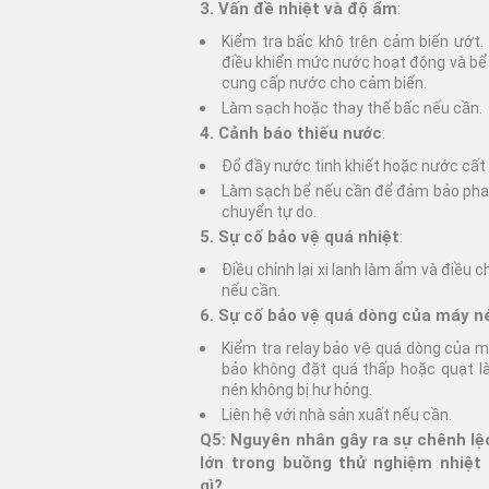
3. Vấn đề nhiệt và độ ẩm
:
Kiểm tra bấc khô trên cảm biến ướt
điều khiển mức nước hoạt động và bể
cung cấp nước cho cảm biến.
Làm sạch hoặc thay thế bấc nếu cần.
4. Cảnh báo thiếu nước
:
Đổ đầy nước tinh khiết hoặc nước cất 
Làm sạch bể nếu cần để đảm bảo phao
chuyển tự do.
5. Sự cố bảo vệ quá nhiệt
:
Điều chỉnh lại xi lanh làm ẩm và điều c
nếu cần.
6. Sự cố bảo vệ quá dòng của máy n
Kiểm tra relay bảo vệ quá dòng của 
bảo không đặt quá thấp hoặc quạt 
nén không bị hư hỏng.
Liên hệ với nhà sản xuất nếu cần.
Q5: Nguyên nhân gây ra sự chênh lệ
lớn trong buồng thử nghiệm nhiệt 
gì?