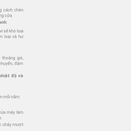
ng cách chèn
ăng cửa.
anh
:
ì sẽ khó loại
m loại và hư
 thoáng gió,
 chuyển, đảm
hiệt độ và
ần mỗi năm.
:
của máy làm
.
c chảy mượt