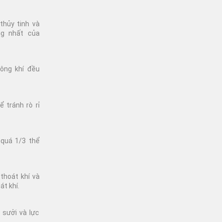
thủy tinh và
ng nhất của
ông khí đều
 tránh rò rỉ
 quá 1/3 thể
thoát khí và
át khí.
g sưởi và lực