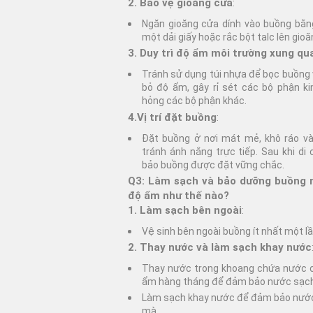
2. Bảo vệ gioăng cửa
:
Ngăn gioăng cửa dính vào buồng bằ
một dải giấy hoặc rắc bột talc lên gio
3. Duy trì độ ẩm môi trường xung qu
Tránh sử dụng túi nhựa để bọc buồng v
bỏ độ ẩm, gây rỉ sét các bộ phận ki
hỏng các bộ phận khác.
4.Vị trí đặt buồng
:
Đặt buồng ở nơi mát mẻ, khô ráo và
tránh ánh nắng trực tiếp. Sau khi di
bảo buồng được đặt vững chắc.
Q3: Làm sạch và bảo dưỡng buồng n
độ ẩm như thế nào?
1. Làm sạch bên ngoài
:
Vệ sinh bên ngoài buồng ít nhất một l
2. Thay nước và làm sạch khay nước
Thay nước trong khoang chứa nước 
ẩm hàng tháng để đảm bảo nước sạch
Làm sạch khay nước để đảm bảo nướ
mà.