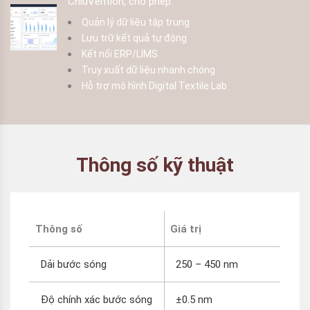
ChiuVention, cho phép:
Quản lý dữ liệu tập trung
Lưu trữ kết quả tự động
Kết nối ERP/LIMS
Truy xuất dữ liệu nhanh chóng
Hỗ trợ mô hình Digital Textile Lab
Thông số kỹ thuật
Thông số
Giá trị
Dải bước sóng
250 – 450 nm
Độ chính xác bước sóng
±0.5 nm