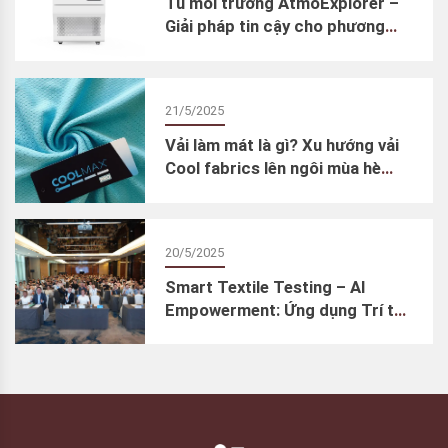
Tủ môi trường AtmoExplorer –
Giải pháp tin cậy cho phương
pháp thử lão hóa gia tốc
21/5/2025
Vải làm mát là gì? Xu hướng vải
Cool fabrics lên ngôi mùa hè
2025
20/5/2025
Smart Textile Testing – AI
Empowerment: Ứng dụng Trí tuệ
Nhân tạo trong thử nghiệm dệt
may – Cơn lốc đổi mới ngành
kiểm định chất lượng