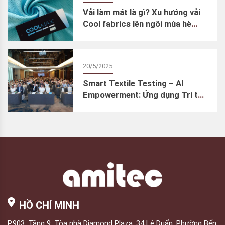
Vải làm mát là gì? Xu hướng vải
Cool fabrics lên ngôi mùa hè
2025
20/5/2025
Smart Textile Testing – AI
Empowerment: Ứng dụng Trí tuệ
Nhân tạo trong thử nghiệm dệt
may – Cơn lốc đổi mới ngành
kiểm định chất lượng
HỒ CHÍ MINH
P.903, Tầng 9, Tòa nhà Diamond Plaza, 34 Lê Duẩn, Phường Bến