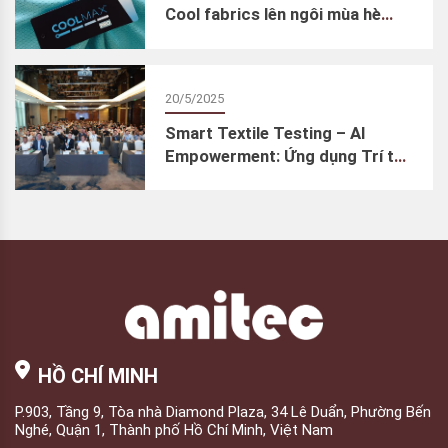
Cool fabrics lên ngôi mùa hè
2025
20/5/2025
Smart Textile Testing – AI
Empowerment: Ứng dụng Trí tuệ
Nhân tạo trong thử nghiệm dệt
may – Cơn lốc đổi mới ngành
kiểm định chất lượng
HỒ CHÍ MINH
P.903, Tầng 9, Tòa nhà Diamond Plaza, 34 Lê Duẩn, Phường Bến
Nghé, Quận 1, Thành phố Hồ Chí Minh, Việt Nam