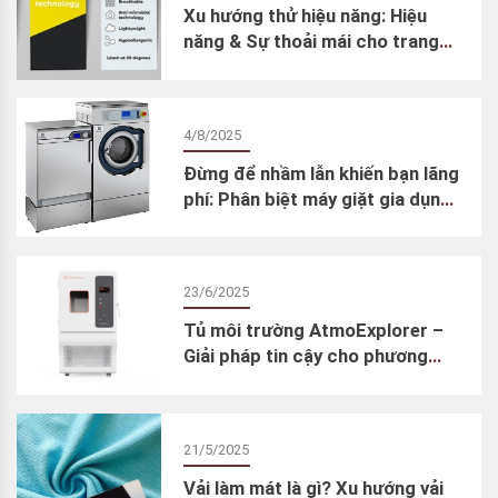
Xu hướng thử hiệu năng: Hiệu
năng & Sự thoải mái cho trang
phục ngoài trời
4/8/2025
Đừng để nhầm lẫn khiến bạn lãng
phí: Phân biệt máy giặt gia dụng
và máy giặt chuyên dụng cho
phòng thí nghiệm dệt may
23/6/2025
Tủ môi trường AtmoExplorer –
Giải pháp tin cậy cho phương
pháp thử lão hóa gia tốc
21/5/2025
Vải làm mát là gì? Xu hướng vải