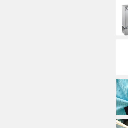
Bột giặt tiêu chuẩn
Máy nhuộm thí nghiệm
gẫu nhiên
Thang xám
Máy cán ép thí nghiệm
ng
Vật tư AATCC
Taber
Vải bù trọng
móc
Vải thử nghiệm
ace
ean Bag