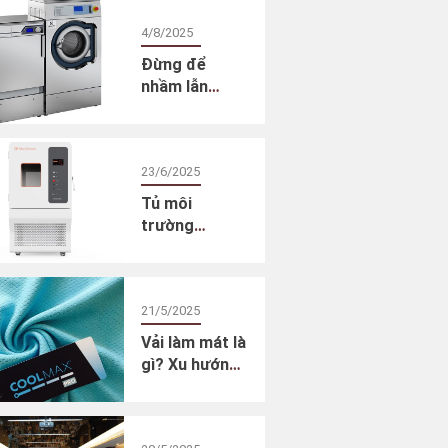
cho trang
4/8/2025
phục ngoài
trời
Đừng để
nhầm lẫn
khiến bạn lãng
phí: Phân biệt
máy giặt gia
23/6/2025
dụng và máy
giặt chuyên
Tủ môi
dụng cho
trường
phòng thí
AtmoExplorer
nghiệm dệt
– Giải pháp tin
may
cậy cho
21/5/2025
phương pháp
thử lão hóa
Vải làm mát là
gia tốc
gì? Xu hướng
vải Cool
fabrics lên
ngôi mùa hè